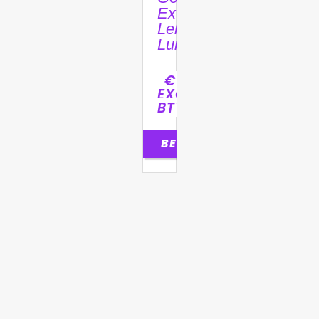
Extra
Lekkere
Lunch
€
20,64
EXCL.
BTW
BESTELLEN
0