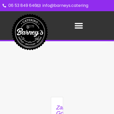
06 53 849 646
info@barneys.catering
Zakelijk
Goedemiddag