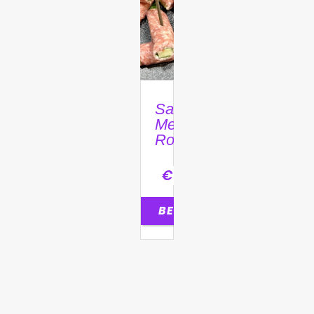
Salami
Met
Roomkaas
€
1,35
BESTELLEN
0