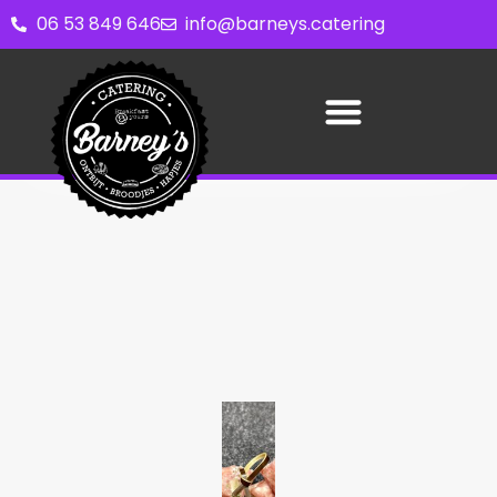
06 53 849 646
info@barneys.catering