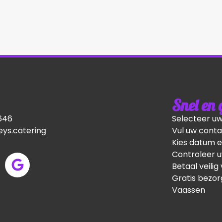
Snel en
646
Selecteer u
ys.catering
Vul uw conta
Kies datum e
Controleer u
Betaal veilig 
Gratis bezor
Vaassen