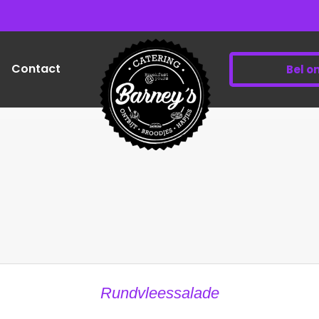
Contact
Bel o
Rundvleessalade