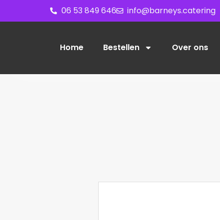
06 53 849 646
info@barneys.catering
Home
Bestellen
Over ons