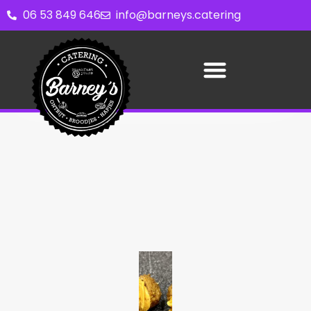
06 53 849 646
info@barneys.catering