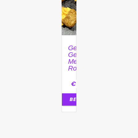
Gehaktballetje
Gevuld
Met
Roomkaas
€
1,35
BESTELLEN
0