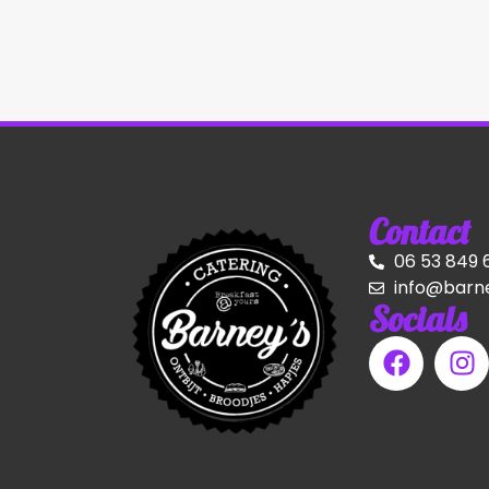
Contact
06 53 849 
info@barne
Socials