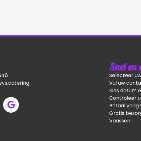
Snel en
646
Selecteer u
ys.catering
Vul uw conta
Kies datum e
Controleer u
Betaal veilig 
Gratis bezor
Vaassen